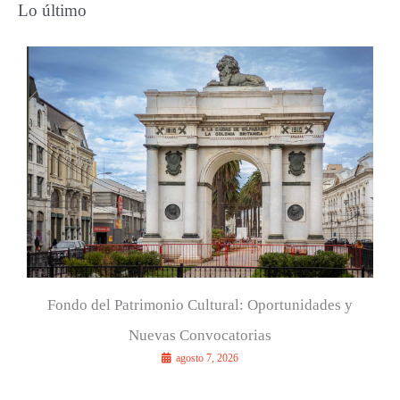
Lo último
c
a
r
p
o
r
:
Fondo del Patrimonio Cultural: Oportunidades y
Nuevas Convocatorias
agosto 7, 2026