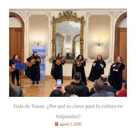
a
r
p
o
r
:
Gala de Tunas: ¿Por qué es clave para la cultura en
Valparaíso?
agosto 5, 2026