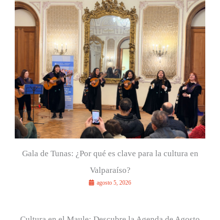
r
p
o
r
:
Gala de Tunas: ¿Por qué es clave para la cultura en
Valparaíso?
agosto 5, 2026
Cultura en el Maule: Descubre la Agenda de Agosto