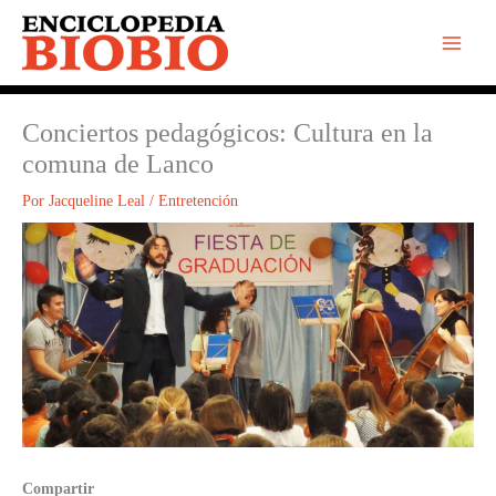
Ir
al
contenido
Conciertos pedagógicos: Cultura en la
comuna de Lanco
Por
Jacqueline Leal
/
Entretención
Compartir