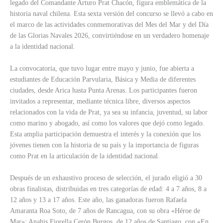
legado del Comandante Arturo Prat Chacón, figura emblemática de la
historia naval chilena. Esta sexta versión del concurso se llevó a cabo en
el marco de las actividades conmemorativas del Mes del Mar y del Día
de las Glorias Navales 2026, convirtiéndose en un verdadero homenaje
a la identidad nacional.
La convocatoria, que tuvo lugar entre mayo y junio, fue abierta a
estudiantes de Educación Parvularia, Básica y Media de diferentes
ciudades, desde Arica hasta Punta Arenas. Los participantes fueron
invitados a representar, mediante técnica libre, diversos aspectos
relacionados con la vida de Prat, ya sea su infancia, juventud, su labor
como marino y abogado, así como los valores que dejó como legado.
Esta amplia participación demuestra el interés y la conexión que los
jóvenes tienen con la historia de su país y la importancia de figuras
como Prat en la articulación de la identidad nacional.
Después de un exhaustivo proceso de selección, el jurado eligió a 30
obras finalistas, distribuidas en tres categorías de edad: 4 a 7 años, 8 a
12 años y 13 a 17 años. Este año, las ganadoras fueron Rafaela
Amaranta Roa Soto, de 7 años de Rancagua, con su obra «Héroe de
Mar»; Anahis Fiorella Cerón Burgos, de 12 años de Santiago, con «En