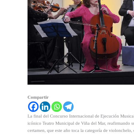
Compartir
La final del Concurso Internacional de Ejecución Musical 
icónico Teatro Municipal de Viña del Mar, reafirmando su
certamen, que este año toca la categoría de violonchelo,