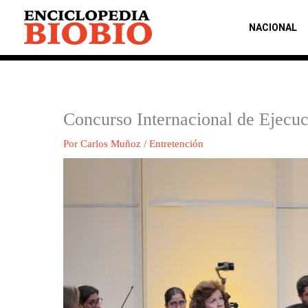
Ir
al
NACIONAL
contenido
Concurso Internacional de Ejecu
Por
Carlos Muñoz
/
Entretención