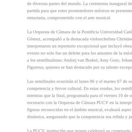
de diversas partes del mundo. La ceremonia inaugural de
partida para que estos prometedores músicos se presente
entusiasta, comprometido con el arte musical.
La Orquesta de Cámara de la Pontificia Universidad Cató
Gómez, acompañó a la destacada violonchelista Christine
interpretaron un repertorio excepcional que incluyó obr
evento no solo fue un deleite para los amantes de la mús
a los semifinalistas: Andrej van Brakel, Amy Goto, Johan
Figueroa, quienes se han destacado por su talento excepc
Las semifinales ocurrirán el lunes 06 y el martes 07 de 
competencia y fervor cultural. En estas rondas, los semif
mientras que la final, programada para el viernes 10 de oc
escenario con la Orquesta de Cámara PUCV en la interpre
figuras reconocidas en el ámbito musical, evaluará aspec
dinámica, asegurando que la competencia sea reñida y ju
La PUCV, institución que pronto celebrará su centenario, 