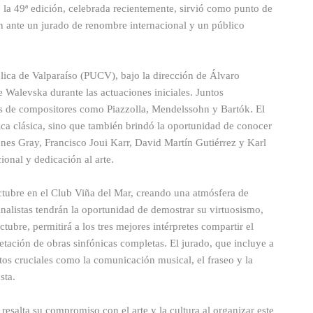
 la 49ª edición, celebrada recientemente, sirvió como punto de
n ante un jurado de renombre internacional y un público
lica de Valparaíso (PUCV), bajo la dirección de Álvaro
 Walevska durante las actuaciones iniciales. Juntos
as de compositores como Piazzolla, Mendelssohn y Bartók. El
ica clásica, sino que también brindó la oportunidad de conocer
nes Gray, Francisco Joui Karr, David Martín Gutiérrez y Karl
ional y dedicación al arte.
octubre en el Club Viña del Mar, creando una atmósfera de
inalistas tendrán la oportunidad de demostrar su virtuosismo,
tubre, permitirá a los tres mejores intérpretes compartir el
tación de obras sinfónicas completas. El jurado, que incluye a
tos cruciales como la comunicación musical, el fraseo y la
sta.
resalta su compromiso con el arte y la cultura al organizar este