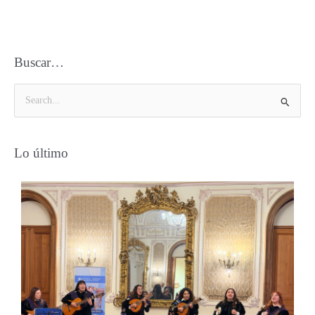
Buscar…
B
u
s
Lo último
c
a
r
p
o
r
: