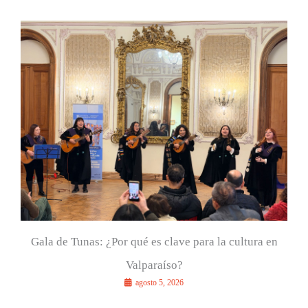
c
a
r
p
o
r
:
Gala de Tunas: ¿Por qué es clave para la cultura en
Valparaíso?
agosto 5, 2026