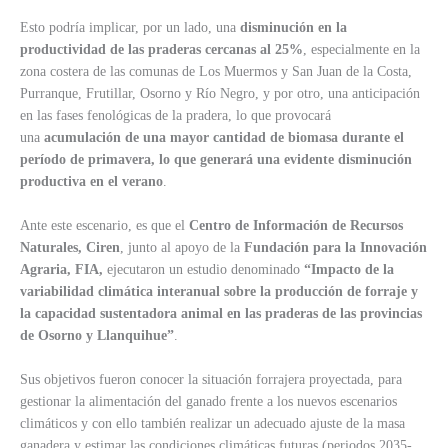
Esto podría implicar, por un lado, una
disminución en la
productividad de las praderas cercanas al 25%
, especialmente en la
zona costera de las comunas de Los Muermos y San Juan de la Costa,
Purranque, Frutillar, Osorno y Río Negro, y por otro, una anticipación
en las fases fenológicas de la pradera, lo que provocará
una
acumulación de una mayor cantidad de biomasa durante el
período de primavera, lo que generará una evidente disminución
productiva en el verano
.
Ante este escenario, es que el
Centro de Información de Recursos
Naturales, Ciren
, junto al apoyo de la
Fundación para la Innovación
Agraria, FIA,
ejecutaron un estudio denominado
“Impacto de la
variabilidad climática interanual sobre la producción de forraje y
la capacidad sustentadora animal en las praderas de las provincias
de Osorno y Llanquihue”
.
Sus objetivos fueron conocer la situación forrajera proyectada, para
gestionar la alimentación del ganado frente a los nuevos escenarios
climáticos y con ello también realizar un adecuado ajuste de la masa
ganadera y estimar las condiciones climáticas futuras (periodos 2035-