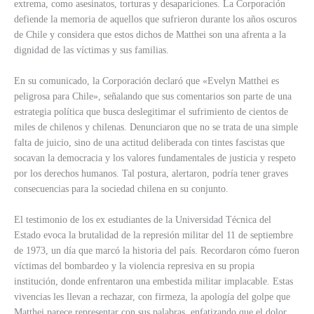
extrema, como asesinatos, torturas y desapariciones. La Corporación
defiende la memoria de aquellos que sufrieron durante los años oscuros
de Chile y considera que estos dichos de Matthei son una afrenta a la
dignidad de las víctimas y sus familias.
En su comunicado, la Corporación declaró que «Evelyn Matthei es
peligrosa para Chile», señalando que sus comentarios son parte de una
estrategia política que busca deslegitimar el sufrimiento de cientos de
miles de chilenos y chilenas. Denunciaron que no se trata de una simple
falta de juicio, sino de una actitud deliberada con tintes fascistas que
socavan la democracia y los valores fundamentales de justicia y respeto
por los derechos humanos. Tal postura, alertaron, podría tener graves
consecuencias para la sociedad chilena en su conjunto.
El testimonio de los ex estudiantes de la Universidad Técnica del
Estado evoca la brutalidad de la represión militar del 11 de septiembre
de 1973, un día que marcó la historia del país. Recordaron cómo fueron
víctimas del bombardeo y la violencia represiva en su propia
institución, donde enfrentaron una embestida militar implacable. Estas
vivencias les llevan a rechazar, con firmeza, la apología del golpe que
Matthei parece representar con sus palabras, enfatizando que el dolor