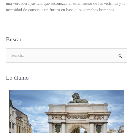
una verdadera justicia que reconozca el sufrimiento de las víctimas y la
necesidad de construir un futuro en base a los derechos humanos.
Buscar…
B
u
s
Lo último
c
a
r
p
o
r
: