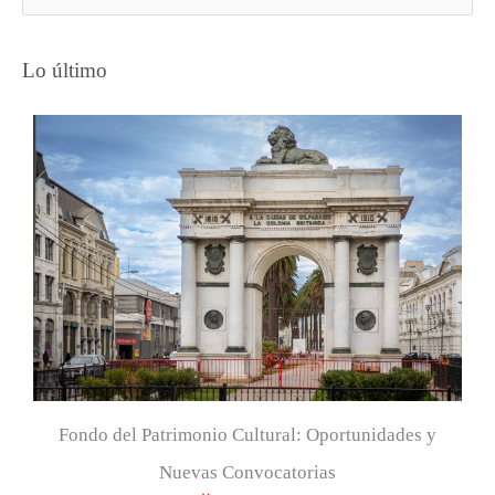
u
s
Lo último
c
a
r
p
o
r
:
Fondo del Patrimonio Cultural: Oportunidades y
Nuevas Convocatorias