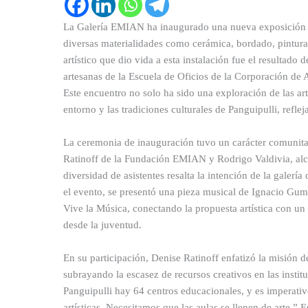
La Galería EMIAN ha inaugurado una nueva exposición t
diversas materialidades como cerámica, bordado, pintura
artístico que dio vida a esta instalación fue el resultado
artesanas de la Escuela de Oficios de la Corporación de
Este encuentro no solo ha sido una exploración de las ar
entorno y las tradiciones culturales de Panguipulli, refle
La ceremonia de inauguración tuvo un carácter comunita
Ratinoff de la Fundación EMIAN y Rodrigo Valdivia, alcal
diversidad de asistentes resalta la intención de la galería
el evento, se presentó una pieza musical de Ignacio Gum
Vive la Música, conectando la propuesta artística con un
desde la juventud.
En su participación, Denise Ratinoff enfatizó la misión
subrayando la escasez de recursos creativos en las instit
Panguipulli hay 64 centros educacionales, y es imperativ
artísticas. Necesitamos que las aulas se llenen de arte.” E