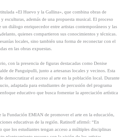
itulada «El Huevo y la Gallina», que combina obras de
 y esculturas, además de una propuesta musical. El proceso
 de un diálogo enriquecedor entre artistas contemporáneos y las
 Adelanto, quienes compartieron sus conocimientos y técnicas.
tesanías locales, sino también una forma de reconectar con el
jadas en las obras expuestas.
rio, con la presencia de figuras destacadas como Denise
de de Panguipulli, junto a artesanas locales y vecinos. Esta
 de democratizar el acceso al arte en la población local. Durante
ucio, adaptada para estudiantes de percusión del programa
 enfoque educativo que busca fomentar la apreciación artística
 de la Fundación EMIAN de promover el arte en la educación,
uciones educativas de la región. Ratinoff afirmó: “En
o que los estudiantes tengan acceso a múltiples disciplinas
ste planteamiento resuena con la visión de los artistas