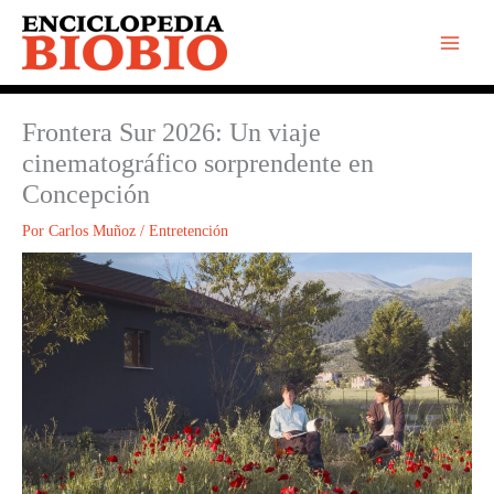
Ir
al
contenido
Frontera Sur 2026: Un viaje
cinematográfico sorprendente en
Concepción
Por
Carlos Muñoz
/
Entretención