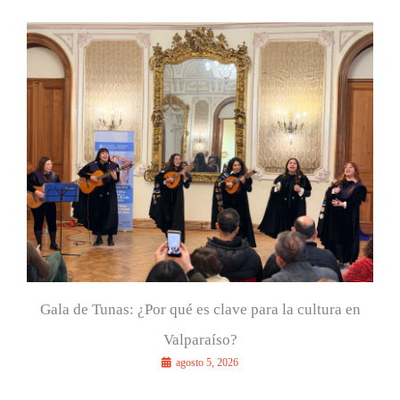
a
r
p
o
r
:
Gala de Tunas: ¿Por qué es clave para la cultura en
Valparaíso?
agosto 5, 2026