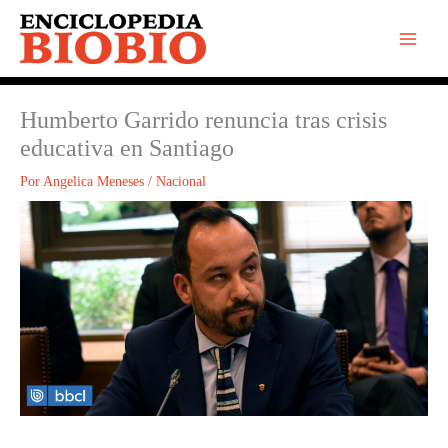
Ir
al
contenido
Humberto Garrido renuncia tras crisis
educativa en Santiago
Por
Angelica Meneses
/
Nacional