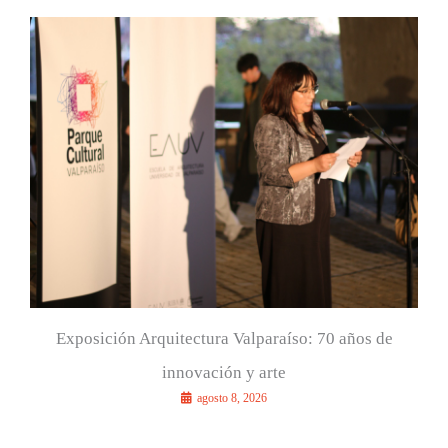
a
r
p
o
r
:
Exposición Arquitectura Valparaíso: 70 años de
innovación y arte
agosto 8, 2026