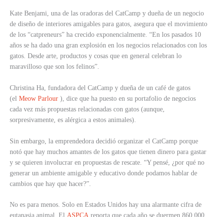
Kate Benjami, una de las oradoras del CatCamp y dueña de un negocio
de diseño de interiores amigables para gatos, asegura que el movimiento
de los “catpreneurs” ha crecido exponencialmente. “En los pasados 10
años se ha dado una gran explosión en los negocios relacionados con los
gatos. Desde arte, productos y cosas que en general celebran lo
maravilloso que son los felinos”.
Christina Ha, fundadora del CatCamp y dueña de un café de gatos
(el
Meow Parlour
), dice que ha puesto en su portafolio de negocios
cada vez más propuestas relacionadas con gatos (aunque,
sorpresivamente, es alérgica a estos animales).
Sin embargo, la emprendedora decidió organizar el CatCamp porque
notó que hay muchos amantes de los gatos que tienen dinero para gastar
y se quieren involucrar en propuestas de rescate. “Y pensé, ¿por qué no
generar un ambiente amigable y educativo donde podamos hablar de
cambios que hay que hacer?”.
No es para menos. Solo en Estados Unidos hay una alarmante cifra de
eutanasia animal. El
ASPCA
reporta que cada año se duermen 860,000