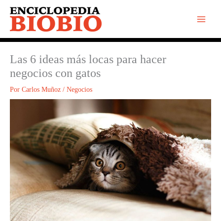
Ir
al
contenido
Las 6 ideas más locas para hacer
negocios con gatos
Por
Carlos Muñoz
/
Negocios