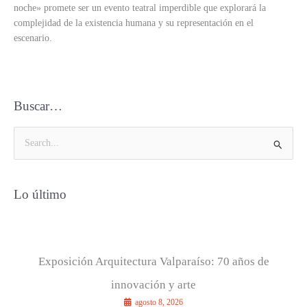
noche» promete ser un evento teatral imperdible que explorará la
complejidad de la existencia humana y su representación en el
escenario.
Buscar…
B
u
s
Lo último
c
a
r
p
Exposición Arquitectura Valparaíso: 70 años de
o
innovación y arte
r
agosto 8, 2026