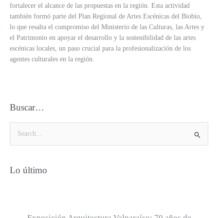
fortalecer el alcance de las propuestas en la región. Esta actividad
también formó parte del Plan Regional de Artes Escénicas del Biobío,
lo que resalta el compromiso del Ministerio de las Culturas, las Artes y
el Patrimonio en apoyar el desarrollo y la sostenibilidad de las artes
escénicas locales, un paso crucial para la profesionalización de los
agentes culturales en la región.
Buscar…
B
u
s
Lo último
c
a
r
p
Exposición Arquitectura Valparaíso: 70 años de