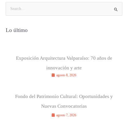
B
u
s
Lo último
c
a
r
p
Exposición Arquitectura Valparaíso: 70 años de
o
innovación y arte
r
agosto 8, 2026
:
Fondo del Patrimonio Cultural: Oportunidades y
Nuevas Convocatorias
agosto 7, 2026