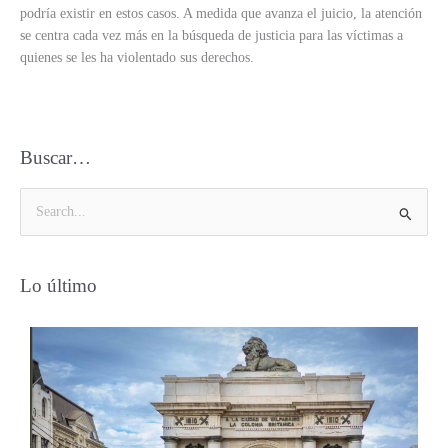
podría existir en estos casos. A medida que avanza el juicio, la atención
se centra cada vez más en la búsqueda de justicia para las víctimas a
quienes se les ha violentado sus derechos.
Buscar…
B
u
s
Lo último
c
a
r
p
o
r