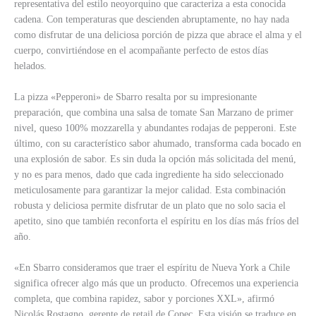
representativa del estilo neoyorquino que caracteriza a esta conocida
cadena. Con temperaturas que descienden abruptamente, no hay nada
como disfrutar de una deliciosa porción de pizza que abrace el alma y el
cuerpo, convirtiéndose en el acompañante perfecto de estos días
helados.
La pizza «Pepperoni» de Sbarro resalta por su impresionante
preparación, que combina una salsa de tomate San Marzano de primer
nivel, queso 100% mozzarella y abundantes rodajas de pepperoni. Este
último, con su característico sabor ahumado, transforma cada bocado en
una explosión de sabor. Es sin duda la opción más solicitada del menú,
y no es para menos, dado que cada ingrediente ha sido seleccionado
meticulosamente para garantizar la mejor calidad. Esta combinación
robusta y deliciosa permite disfrutar de un plato que no solo sacia el
apetito, sino que también reconforta el espíritu en los días más fríos del
año.
«En Sbarro consideramos que traer el espíritu de Nueva York a Chile
significa ofrecer algo más que un producto. Ofrecemos una experiencia
completa, que combina rapidez, sabor y porciones XXL», afirmó
Nicolás Rostagno, gerente de retail de Copec. Esta visión se traduce en