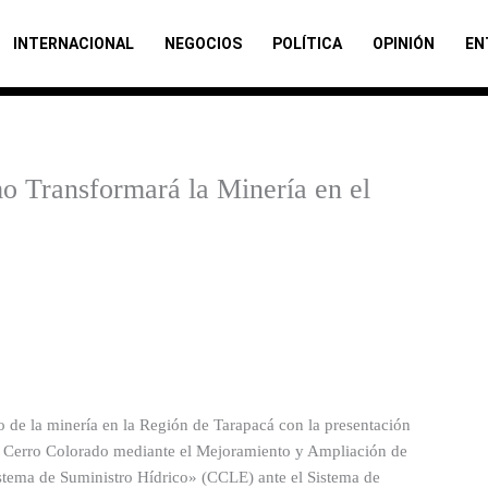
INTERNACIONAL
NEGOCIOS
POLÍTICA
OPINIÓN
EN
o Transformará la Minería en el
 de la minería en la Región de Tarapacá con la presentación
a Cerro Colorado mediante el Mejoramiento y Ampliación de
tema de Suministro Hídrico» (CCLE) ante el Sistema de