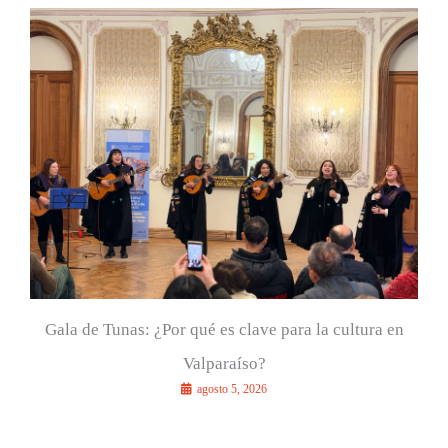
a
r
p
o
r
:
Gala de Tunas: ¿Por qué es clave para la cultura en
Valparaíso?
agosto 5, 2026