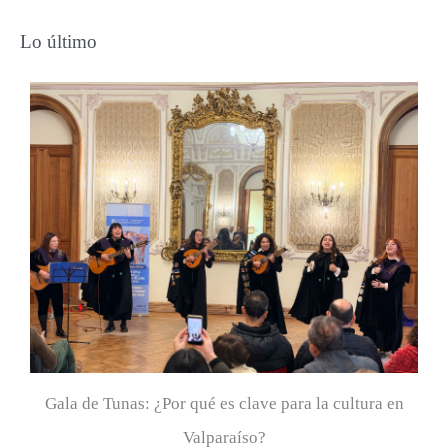
s
Lo último
c
a
r
p
o
r
:
Gala de Tunas: ¿Por qué es clave para la cultura en
Valparaíso?