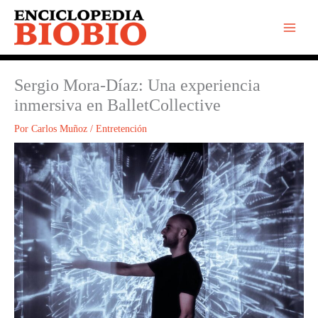
Ir
al
contenido
Sergio Mora-Díaz: Una experiencia
inmersiva en BalletCollective
Por
Carlos Muñoz
/
Entretención