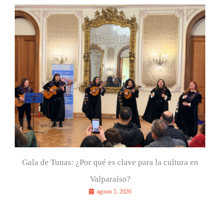
a
r
p
o
r
:
Gala de Tunas: ¿Por qué es clave para la cultura en
Valparaíso?
agosto 5, 2026