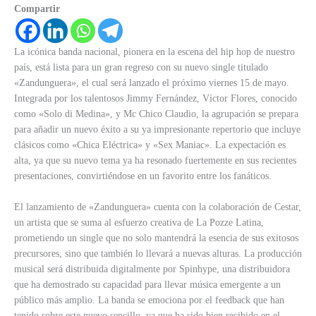
Compartir
La icónica banda nacional, pionera en la escena del hip hop de nuestro
país, está lista para un gran regreso con su nuevo single titulado
«Zandunguera», el cual será lanzado el próximo viernes 15 de mayo.
Integrada por los talentosos Jimmy Fernández, Víctor Flores, conocido
como «Solo di Medina», y Mc Chico Claudio, la agrupación se prepara
para añadir un nuevo éxito a su ya impresionante repertorio que incluye
clásicos como «Chica Eléctrica» y «Sex Maniac». La expectación es
alta, ya que su nuevo tema ya ha resonado fuertemente en sus recientes
presentaciones, convirtiéndose en un favorito entre los fanáticos.
El lanzamiento de «Zandunguera» cuenta con la colaboración de Cestar,
un artista que se suma al esfuerzo creativa de La Pozze Latina,
prometiendo un single que no solo mantendrá la esencia de sus exitosos
precursores, sino que también lo llevará a nuevas alturas. La producción
musical será distribuida digitalmente por Spinhype, una distribuidora
que ha demostrado su capacidad para llevar música emergente a un
público más amplio. La banda se emociona por el feedback que han
tenido sobre este nuevo sencillo, ya que ha sido bien recibido en el