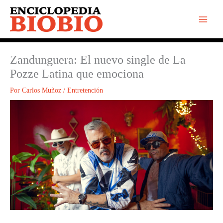
Ir
al
contenido
Zandunguera: El nuevo single de La
Pozze Latina que emociona
Por
Carlos Muñoz
/
Entretención