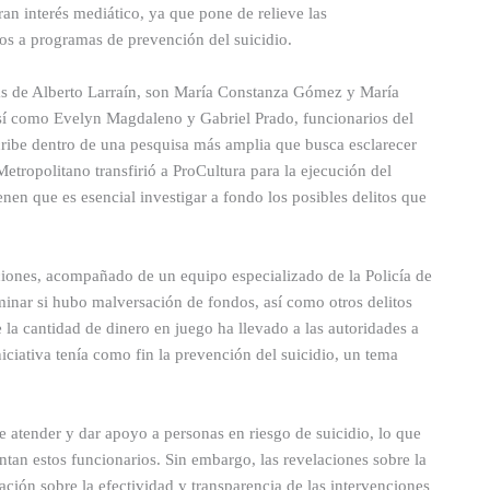
an interés mediático, ya que pone de relieve las
dos a programas de prevención del suicidio.
ás de Alberto Larraín, son María Constanza Gómez y María
sí como Evelyn Magdaleno y Gabriel Prado, funcionarios del
ribe dentro de una pesquisa más amplia que busca esclarecer
etropolitano transfirió a ProCultura para la ejecución del
nen que es esencial investigar a fondo los posibles delitos que
gaciones, acompañado de un equipo especializado de la Policía de
minar si hubo malversación de fondos, así como otros delitos
la cantidad de dinero en juego ha llevado a las autoridades a
iciativa tenía como fin la prevención del suicidio, un tema
 atender y dar apoyo a personas en riesgo de suicidio, lo que
entan estos funcionarios. Sin embargo, las revelaciones sobre la
ción sobre la efectividad y transparencia de las intervenciones