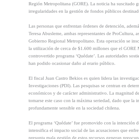
Región Metropolitana (GORE). La noticia ha suscitado gr
irregularidades en la gestión de fondos públicos destina
Las personas que enfrentan órdenes de detención, adem
Teresa Abusleme, ambas representantes de ProCultura, a
Gobierno Regional Metropolitano. Esta operación se insc
la utilización de cerca de $1.600 millones que el GORE M
controvertido programa ‘Quédate’. Las autoridades sostie
han podido ocasionar daño al erario público.
El fiscal Juan Castro Bekios es quien lidera las investi
Investigaciones (PDI). Las pesquisas se centran en deter
económicos y de carácter administrativo. La magnitud de 
tomarse este caso con la máxima seriedad, dado que la in
profundamente sensible en la sociedad chilena.
El programa ‘Quédate’ fue promovido con la intención de
intensifica el impacto social de las acusaciones que enfr
presunta mala gestión de estos recursos generan preocupa