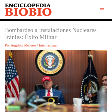
Ir
al
contenido
Bombardeo a Instalaciones Nucleares
Iránies: Éxito Militar
Por
Angelica Meneses
/
Internacional