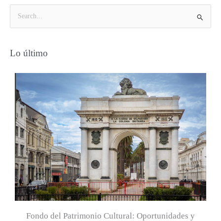
B
u
s
Lo último
c
a
r
p
o
r
:
Fondo del Patrimonio Cultural: Oportunidades y