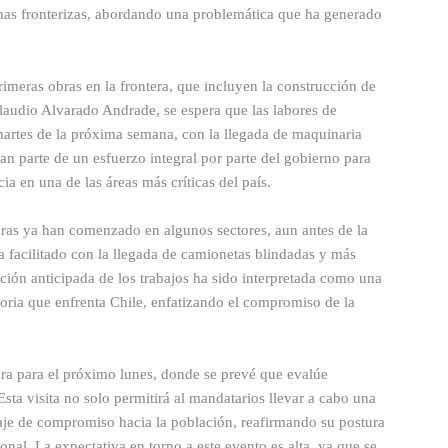
zonas fronterizas, abordando una problemática que ha generado
rimeras obras en la frontera, que incluyen la construcción de
Claudio Alvarado Andrade, se espera que las labores de
martes de la próxima semana, con la llegada de maquinaria
man parte de un esfuerzo integral por parte del gobierno para
ia en una de las áreas más críticas del país.
bras ya han comenzado en algunos sectores, aun antes de la
ha facilitado con la llegada de camionetas blindadas y más
ución anticipada de los trabajos ha sido interpretada como una
toria que enfrenta Chile, enfatizando el compromiso de la
tera para el próximo lunes, donde se prevé que evalúe
Esta visita no solo permitirá al mandatarios llevar a cabo una
saje de compromiso hacia la población, reafirmando su postura
onal. La expectativa en torno a este evento es alta, ya que se