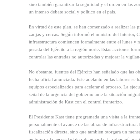
sino también garantizar la seguridad y el orden en las 
un intenso debate social y político en el país.
En virtud de este plan, se han comenzado a realizar las p
zanjas y cercas. Según informó el ministro del Interior, 
infraestructura comiencen formalmente entre el lunes y 
pesada del Ejército a la región norte. Estas acciones for
controlar las entradas no autorizadas y mejorar la vigilanc
No obstante, fuentes del Ejército han señalado que las o
fecha oficial anunciada. Este adelanto en las labores se 
equipos especializados para acelerar el proceso. La ejec
señal de la urgencia del gobierno ante la situación migra
administración de Kast con el control fronterizo.
El Presidente Kast tiene programada una visita a la fron
personalmente el avance de las obras de infraestructura. 
fiscalización directa, sino que también otorgará un men
en torno a la necesidad de salvaguardar la soberanía naci