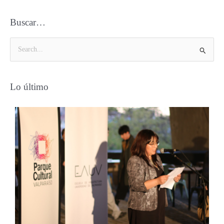
Buscar…
B
u
s
Lo último
c
a
r
p
o
r
: