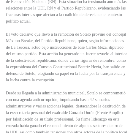
de Renovación Nacional (RN). Esta situación ha tensionado aún más las
relaciones entre la UDI, RN y el Partido Republicano, evidenciando las
fracturas internas que afectan a la coalición de derecha en el contexto
político actual.
El voto decisivo que llevó a la remoción de Sotelo provino del concejal
Máximo Breake, del Partido Republicano, quien, según informaciones
de La Tercera, actuó bajo instrucciones de José Carlos Meza, diputado
del mismo partido. Esta acción ha generado un fuerte revuelo al interior
de la colectividad republicana, donde varias figuras de renombre, como
la expresidenta del Consejo Constitucional Beatriz Hevia, han salido en
defensa de Sotelo, elogiando su papel en la lucha por la transparencia y
la lucha contra la corrupción.
Desde su llegada a la administración municipal, Sotelo se comprometió
con una agenda anticorrupción, impulsando hasta 42 sumarios
administrativos y varias acciones legales, destacándose la destitución de
la exsecretaria personal del exalcalde Gonzalo Durán (Frente Amplio)
por falsificación de su título profesional. Su firme liderazgo en esta
cruzada había ganado el reconocimiento de algunos sectores dentro de
la UDI, así como también tensiones con otros actores de la política local