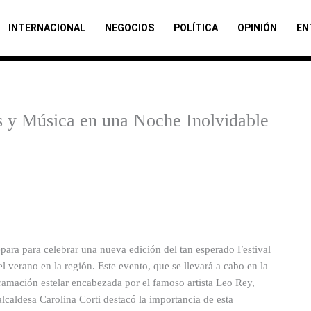
INTERNACIONAL
NEGOCIOS
POLÍTICA
OPINIÓN
EN
es y Música en una Noche Inolvidable
para para celebrar una nueva edición del tan esperado Festival
el verano en la región. Este evento, que se llevará a cabo en la
amación estelar encabezada por el famoso artista Leo Rey,
lcaldesa Carolina Corti destacó la importancia de esta