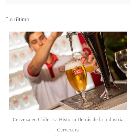
u
s
Lo último
c
a
r
p
o
r
:
Cerveza en Chile: La Historia Detrás de la Industria
Cervecera