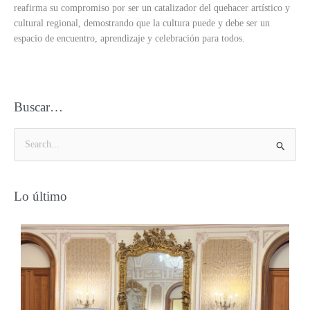
reafirma su compromiso por ser un catalizador del quehacer artístico y
cultural regional, demostrando que la cultura puede y debe ser un
espacio de encuentro, aprendizaje y celebración para todos.
Buscar…
B
u
s
Lo último
c
a
r
p
o
r