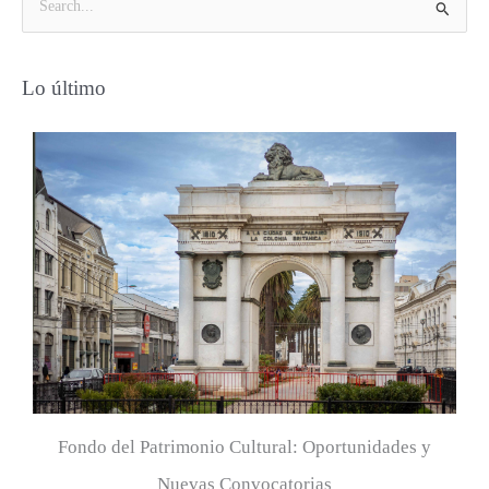
B
u
s
Lo último
c
a
r
p
o
r
:
Fondo del Patrimonio Cultural: Oportunidades y
Nuevas Convocatorias