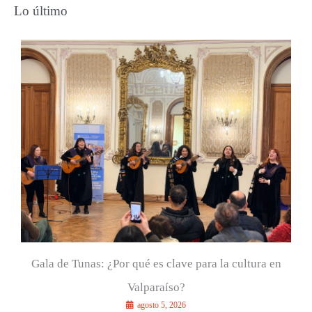
s
Lo último
c
a
r
p
o
r
:
Gala de Tunas: ¿Por qué es clave para la cultura en
Valparaíso?
agosto 5, 2026