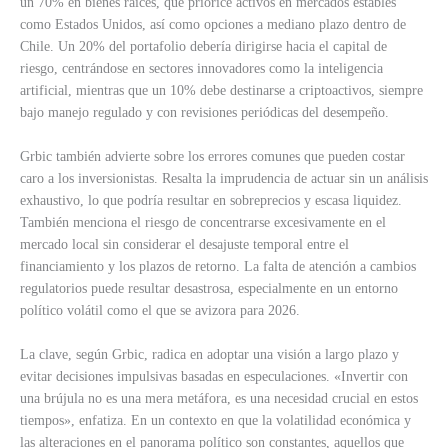
un 70% en bienes raíces, que priorice activos en mercados estables
como Estados Unidos, así como opciones a mediano plazo dentro de
Chile. Un 20% del portafolio debería dirigirse hacia el capital de
riesgo, centrándose en sectores innovadores como la inteligencia
artificial, mientras que un 10% debe destinarse a criptoactivos, siempre
bajo manejo regulado y con revisiones periódicas del desempeño.
Grbic también advierte sobre los errores comunes que pueden costar
caro a los inversionistas. Resalta la imprudencia de actuar sin un análisis
exhaustivo, lo que podría resultar en sobreprecios y escasa liquidez.
También menciona el riesgo de concentrarse excesivamente en el
mercado local sin considerar el desajuste temporal entre el
financiamiento y los plazos de retorno. La falta de atención a cambios
regulatorios puede resultar desastrosa, especialmente en un entorno
político volátil como el que se avizora para 2026.
La clave, según Grbic, radica en adoptar una visión a largo plazo y
evitar decisiones impulsivas basadas en especulaciones. «Invertir con
una brújula no es una mera metáfora, es una necesidad crucial en estos
tiempos», enfatiza. En un contexto en que la volatilidad económica y
las alteraciones en el panorama político son constantes, aquellos que