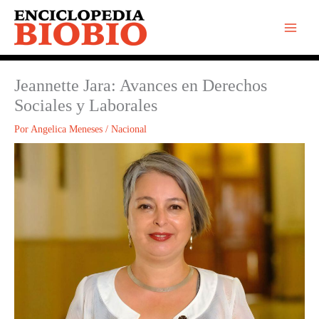
Ir
al
contenido
Jeannette Jara: Avances en Derechos
Sociales y Laborales
Por
Angelica Meneses
/
Nacional