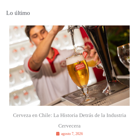
s
Lo último
c
a
r
p
o
r
:
Cerveza en Chile: La Historia Detrás de la Industria
Cervecera
agosto 7, 2026