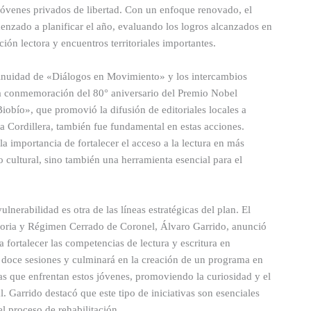
jóvenes privados de libertad. Con un enfoque renovado, el
enzado a planificar el año, evaluando los logros alcanzados en
ón lectora y encuentros territoriales importantes.
tinuidad de «Diálogos en Movimiento» y los intercambios
 la conmemoración del 80° aniversario del Premio Nobel
iobío», que promovió la difusión de editoriales locales a
a Cordillera, también fue fundamental en estas acciones.
a importancia de fortalecer el acceso a la lectura en más
o cultural, sino también una herramienta esencial para el
lnerabilidad es otra de las líneas estratégicas del plan. El
visoria y Régimen Cerrado de Coronel, Álvaro Garrido, anunció
a fortalecer las competencias de lectura y escritura en
 de doce sesiones y culminará en la creación de un programa en
as que enfrentan estos jóvenes, promoviendo la curiosidad y el
 Garrido destacó que este tipo de iniciativas son esenciales
l proceso de rehabilitación.