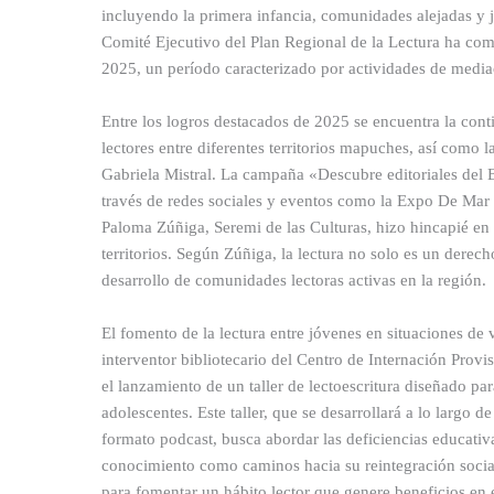
incluyendo la primera infancia, comunidades alejadas y 
Comité Ejecutivo del Plan Regional de la Lectura ha com
2025, un período caracterizado por actividades de mediaci
Entre los logros destacados de 2025 se encuentra la con
lectores entre diferentes territorios mapuches, así como
Gabriela Mistral. La campaña «Descubre editoriales del B
través de redes sociales y eventos como la Expo De Mar 
Paloma Zúñiga, Seremi de las Culturas, hizo hincapié en l
territorios. Según Zúñiga, la lectura no solo es un derech
desarrollo de comunidades lectoras activas en la región.
El fomento de la lectura entre jóvenes en situaciones de vu
interventor bibliotecario del Centro de Internación Pro
el lanzamiento de un taller de lectoescritura diseñado par
adolescentes. Este taller, que se desarrollará a lo largo
formato podcast, busca abordar las deficiencias educativ
conocimiento como caminos hacia su reintegración social.
para fomentar un hábito lector que genere beneficios en e