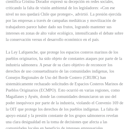
científica Cristina Dorador expresó su decepción en redes sociales,
criticando la falta de visión ambiental de los legisladores: «Con ese
nivel no nos quedará Chile que proteger», advirtió. La presión ejercida
por las empresas a través de campañas mediáticas y movilización de
trabajadores parece haber dado sus frutos, logrando mantener sus
intereses en zonas de alto valor ecológico, intensificando el debate sobre
la conservación versus el desarrollo económico en el país.
La Ley Lafquenche, que protege los espacios costeros marinos de los
pueblos originarios, ha sido objeto de constantes ataques por parte de la
industria salmonera. A pesar de su claro objetivo de reconocer los
derechos de uso consuetudinario de las comunidades indígenas, los
Consejos Regionales de Uso del Borde Costero (CRUBC) han
sistemáticamente rechazado solicitudes de Espacios Costeros Marinos de
Pueblos Originarios (ECMPO). Esto ocurrió en varias regiones, como
Magallanes y Aysén, donde las comunidades denunciaron un uso del
poder inequívoco por parte de la industria, violando el Convenio 169 de
la OIT que protege los derechos de los pueblos indígenas. La falta de
apoyo estatal y la presión constante de los grupos salmoneros revelan
una clara desigualdad en la toma de decisiones que afecta a las
comunidades locales en beneficio de intereses empresariales.