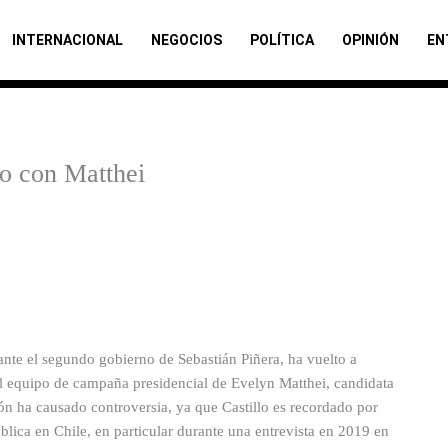
INTERNACIONAL
NEGOCIOS
POLÍTICA
OPINIÓN
EN
co con Matthei
rante el segundo gobierno de Sebastián Piñera, ha vuelto a
al equipo de campaña presidencial de Evelyn Matthei, candidata
n ha causado controversia, ya que Castillo es recordado por
blica en Chile, en particular durante una entrevista en 2019 en