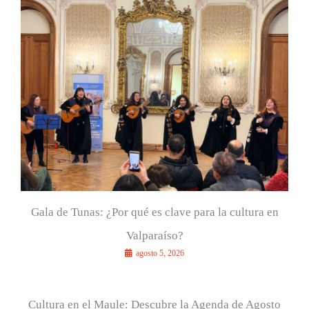
r
p
o
r
:
Gala de Tunas: ¿Por qué es clave para la cultura en
Valparaíso?
agosto 5, 2026
Cultura en el Maule: Descubre la Agenda de Agosto