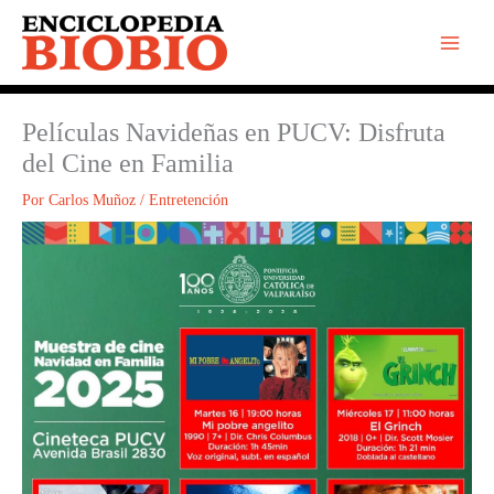
Ir
al
contenido
Películas Navideñas en PUCV: Disfruta
del Cine en Familia
Por
Carlos Muñoz
/
Entretención