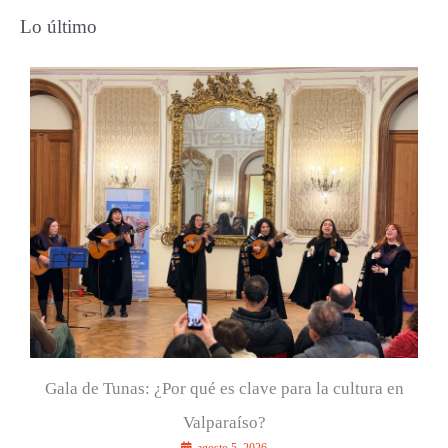
s
Lo último
c
a
r
p
o
r
:
Gala de Tunas: ¿Por qué es clave para la cultura en
Valparaíso?
agosto 5, 2026