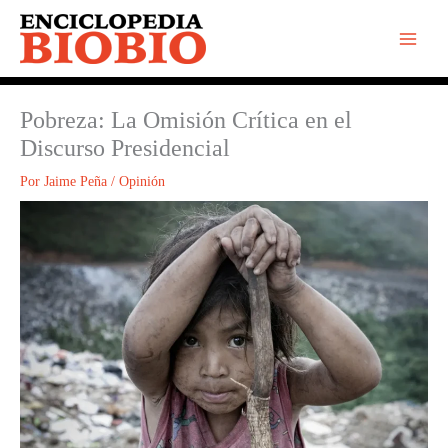
Ir
al
contenido
Pobreza: La Omisión Crítica en el
Discurso Presidencial
Por
Jaime Peña
/
Opinión