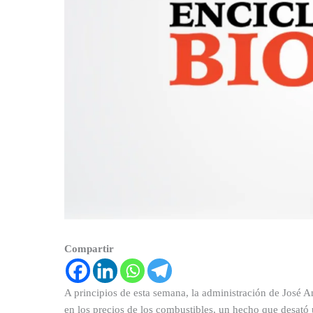
Compartir
A principios de esta semana, la administración de José 
en los precios de los combustibles, un hecho que desató 