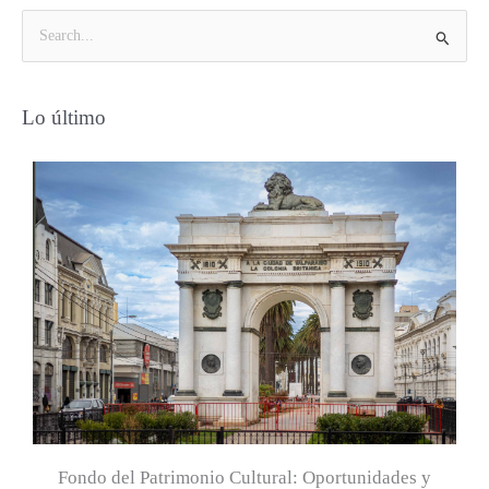
B
u
s
Lo último
c
a
r
p
o
r
:
Fondo del Patrimonio Cultural: Oportunidades y