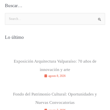
Buscar…
B
u
s
Lo último
c
a
r
p
Exposición Arquitectura Valparaíso: 70 años de
o
innovación y arte
r
agosto 8, 2026
:
Fondo del Patrimonio Cultural: Oportunidades y
Nuevas Convocatorias