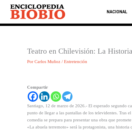
Ir
al
NACIONAL
contenido
Teatro en Chilevisión: La Histor
Por
Carlos Muñoz
/
Entretención
Compartir
Santiago, 12 de marzo de 2026.- El esperado segundo cap
punto de llegar a las pantallas de los televidentes. Tras e
comedia se prepara para presentar una obra que promete e
«La abuela terremoto» será la protagonista, una historia 