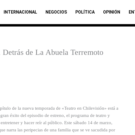
INTERNACIONAL
NEGOCIOS
POLÍTICA
OPINIÓN
EN
ia Detrás de La Abuela Terremoto
ítulo de la nueva temporada de «Teatro en Chilevisión» está a
l gran éxito del episodio de estreno, el programa de teatro y
ntretener y hacer reír al público. Este sábado 14 de marzo,
que narra las peripecias de una familia que se ve sacudida por