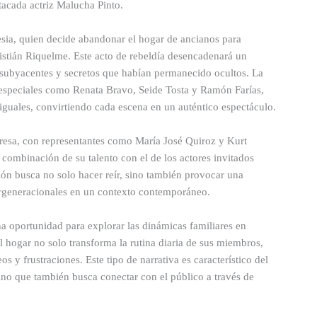
stacada actriz Malucha Pinto.
esia, quien decide abandonar el hogar de ancianos para
ristián Riquelme. Este acto de rebeldía desencadenará un
s subyacentes y secretos que habían permanecido ocultos. La
s especiales como Renata Bravo, Seide Tosta y Ramón Farías,
guales, convirtiendo cada escena en un auténtico espectáculo.
gresa, con representantes como María José Quiroz y Kurt
 combinación de su talento con el de los actores invitados
ción busca no solo hacer reír, sino también provocar una
ntergeneracionales en un contexto contemporáneo.
a oportunidad para explorar las dinámicas familiares en
al hogar no solo transforma la rutina diaria de sus miembros,
s y frustraciones. Este tipo de narrativa es característico del
ino que también busca conectar con el público a través de