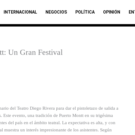
INTERNACIONAL
NEGOCIOS
POLÍTICA
OPINIÓN
EN
t: Un Gran Festival
ario del Teatro Diego Rivera para dar el pistoletazo de salida a
s. Este evento, una tradición de Puerto Montt en su trigésima
s del país en el ámbito teatral. La expectativa es alta, y con
al muestra un interés impresionante de los asistentes. Según