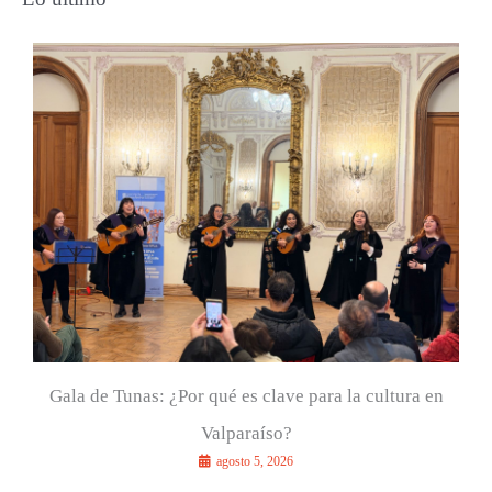
c
a
r
p
o
r
:
Gala de Tunas: ¿Por qué es clave para la cultura en
Valparaíso?
agosto 5, 2026