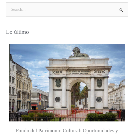
B
u
s
Lo último
c
a
r
p
o
r
:
Fondo del Patrimonio Cultural: Oportunidades y