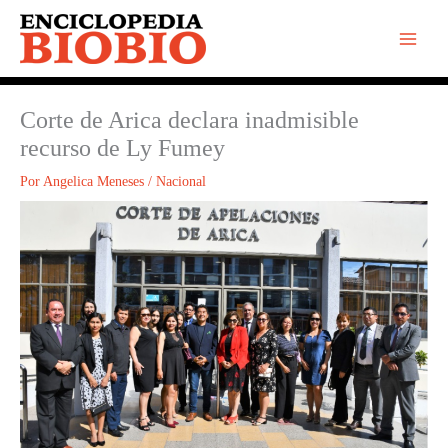
Ir
al
contenido
Corte de Arica declara inadmisible
recurso de Ly Fumey
Por
Angelica Meneses
/
Nacional