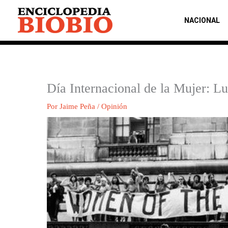
Ir
al
NACIONAL
contenido
Día Internacional de la Mujer: L
Por
Jaime Peña
/
Opinión