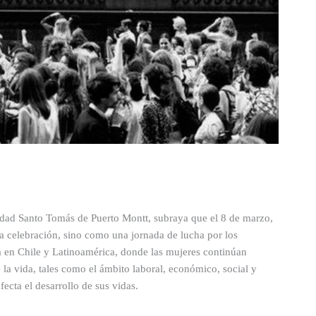
sidad Santo Tomás de Puerto Montt, subraya que el 8 de marzo,
na celebración, sino como una jornada de lucha por los
a en Chile y Latinoamérica, donde las mujeres continúan
 la vida, tales como el ámbito laboral, económico, social y
ecta el desarrollo de sus vidas.