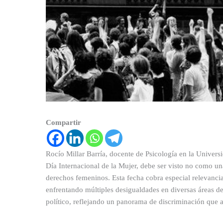
Compartir
Rocío Millar Barría, docente de Psicología en la Univer
Día Internacional de la Mujer, debe ser visto no como u
derechos femeninos. Esta fecha cobra especial relevanci
enfrentando múltiples desigualdades en diversas áreas de
político, reflejando un panorama de discriminación que af